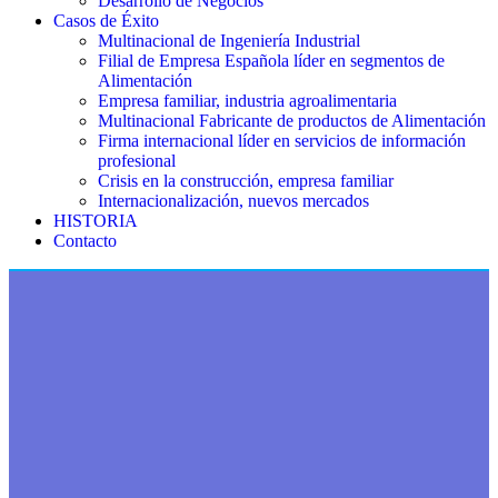
Desarrollo de Negocios
Casos de Éxito
Multinacional de Ingeniería Industrial
Filial de Empresa Española líder en segmentos de
Alimentación
Empresa familiar, industria agroalimentaria
Multinacional Fabricante de productos de Alimentación
Firma internacional líder en servicios de información
profesional
Crisis en la construcción, empresa familiar
Internacionalización, nuevos mercados
HISTORIA
Contacto