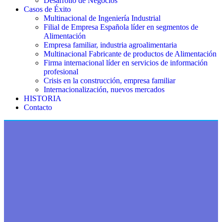
Desarrollo de Negocios
Casos de Éxito
Multinacional de Ingeniería Industrial
Filial de Empresa Española líder en segmentos de
Alimentación
Empresa familiar, industria agroalimentaria
Multinacional Fabricante de productos de Alimentación
Firma internacional líder en servicios de información
profesional
Crisis en la construcción, empresa familiar
Internacionalización, nuevos mercados
HISTORIA
Contacto