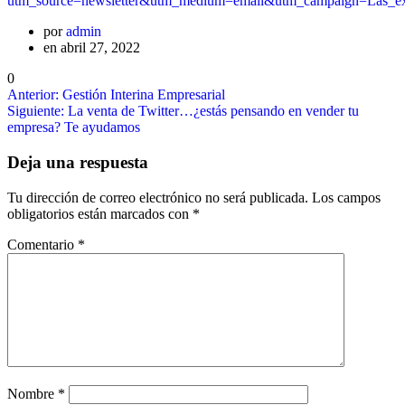
utm_source=newsletter&utm_medium=email&utm_campaign=Las_
por
admin
en abril 27, 2022
0
Navegación
Entrada
Anterior:
Gestión Interina Empresarial
anterior:
Entrada
Siguiente:
La venta de Twitter…¿estás pensando en vender tu
de
siguiente:
empresa? Te ayudamos
entradas
Deja una respuesta
Tu dirección de correo electrónico no será publicada.
Los campos
obligatorios están marcados con
*
Comentario
*
Nombre
*