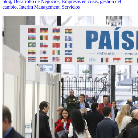
blog
,
Desarrollo de Negocios
,
Empresas en crisis
,
gestión del
cambio
,
Interim Management
,
Servicios