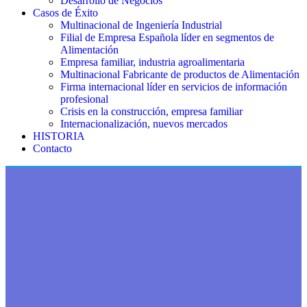
Desarrollo de Negocios
Casos de Éxito
Multinacional de Ingeniería Industrial
Filial de Empresa Española líder en segmentos de
Alimentación
Empresa familiar, industria agroalimentaria
Multinacional Fabricante de productos de Alimentación
Firma internacional líder en servicios de información
profesional
Crisis en la construcción, empresa familiar
Internacionalización, nuevos mercados
HISTORIA
Contacto